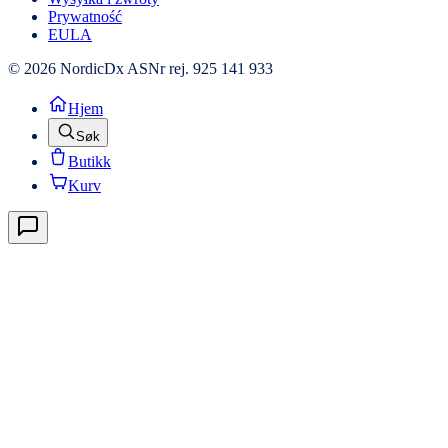
Prywatność
EULA
© 2026 NordicDx AS
Nr rej. 925 141 933
Hjem
Søk
Butikk
Kurv