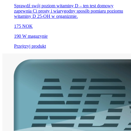
Sprawdź swój poziom witaminy D – ten test domowy
zapewnia Ci prosty i wiarygodny sposób pomiaru poziomu
witaminy D 25-OH w organizmie.
175 NOK
190 W magazynie
Przejrzyj produkt