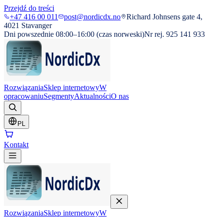
Przejdź do treści
+47 416 00 011
post@nordicdx.no
Richard Johnsens gate 4,
4021 Stavanger
Dni powszednie 08:00–16:00 (czas norweski)
Nr rej. 925 141 933
Rozwiązania
Sklep internetowy
W
opracowaniu
Segmenty
Aktualności
O nas
PL
Kontakt
Rozwiązania
Sklep internetowy
W