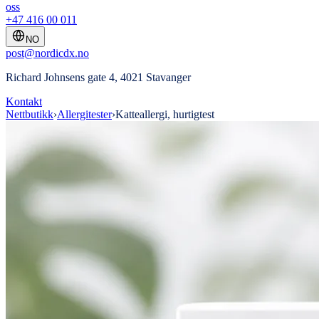
oss
+47 416 00 011
NO
post@nordicdx.no
Richard Johnsens gate 4, 4021 Stavanger
Kontakt
Nettbutikk
›
Allergitester
›
Katteallergi, hurtigtest