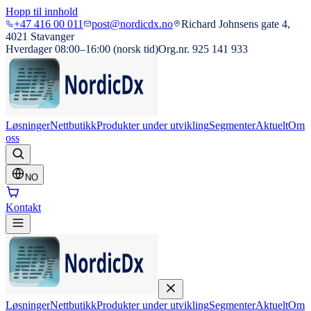
Hopp til innhold
+47 416 00 011
post@nordicdx.no
Richard Johnsens gate 4,
4021 Stavanger
Hverdager 08:00–16:00 (norsk tid)
Org.nr. 925 141 933
Løsninger
Nettbutikk
Produkter under utvikling
Segmenter
Aktuelt
Om
oss
NO
Kontakt
Løsninger
Nettbutikk
Produkter under utvikling
Segmenter
Aktuelt
Om