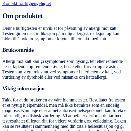
Kontakt for tilgjengelighet
Om produktet
Denne hurtigtesten er utviklet for påvisning av allergi mot katt.
Testen gir en rask indikasjon på mulig allergisk reaksjon og kan
bidra til å avklare symptomer knyttet til kontakt med katt.
Bruksområde
Allergi mot katt kan gi symptomer som nysing, tett eller rennende
nese, kløende og rennende øyne, hoste eller forverring av astma.
Testen kan være relevant ved symptomer i nærheten av katt, ved
vurdering av dyrehold eller ved mistanke om katteallergi.
Viktig informasjon
Takk for at du bruker en av våre hjemmetester. Resultatet fra testen
er et nyttig hjelpemiddel, men må ikke betraktes som en endelig
diagnose. Kun lege eller annet autorisert helsepersonell kan foreta en
fullstendig medisinsk vurdering. Vi anbefaler derfor at du tar med
testresultatet til legen din for videre vurdering og veiledning. Legen
kan se resultatet i sammenheng med din totale helsesituasjon og gi