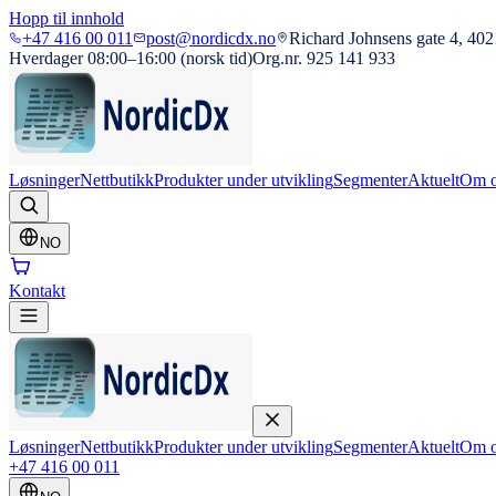
Hopp til innhold
+47 416 00 011
post@nordicdx.no
Richard Johnsens gate 4, 402
Hverdager 08:00–16:00 (norsk tid)
Org.nr. 925 141 933
Løsninger
Nettbutikk
Produkter under utvikling
Segmenter
Aktuelt
Om o
NO
Kontakt
Løsninger
Nettbutikk
Produkter under utvikling
Segmenter
Aktuelt
Om o
+47 416 00 011