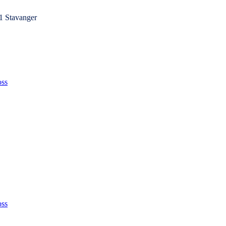
1 Stavanger
ss
ss