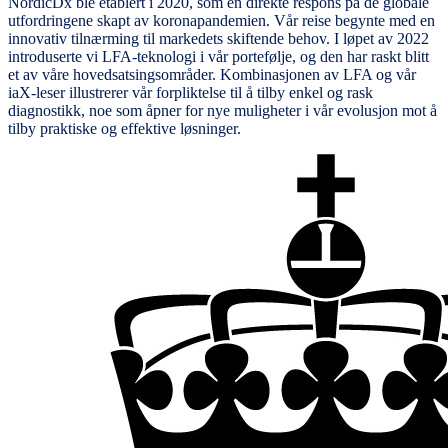
NordicDx ble etablert i 2020, som en direkte respons på de globale
utfordringene skapt av koronapandemien. Vår reise begynte med en
innovativ tilnærming til markedets skiftende behov. I løpet av 2022
introduserte vi LFA-teknologi i vår portefølje, og den har raskt blitt
et av våre hovedsatsingsområder. Kombinasjonen av LFA og vår
iaX-leser illustrerer vår forpliktelse til å tilby enkel og rask
diagnostikk, noe som åpner for nye muligheter i vår evolusjon mot å
tilby praktiske og effektive løsninger.