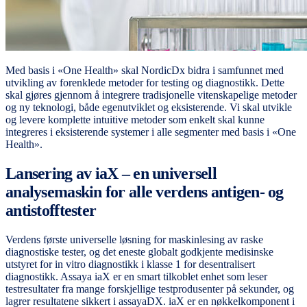
Med basis i «One Health» skal NordicDx bidra i samfunnet med
utvikling av forenklede metoder for testing og diagnostikk. Dette
skal gjøres gjennom å integrere tradisjonelle vitenskapelige metoder
og ny teknologi, både egenutviklet og eksisterende. Vi skal utvikle
og levere komplette intuitive metoder som enkelt skal kunne
integreres i eksisterende systemer i alle segmenter med basis i «One
Health».
Lansering av iaX – en universell
analysemaskin for alle verdens antigen- og
antistofftester
Verdens første universelle løsning for maskinlesing av raske
diagnostiske tester, og det eneste globalt godkjente medisinske
utstyret for in vitro diagnostikk i klasse 1 for desentralisert
diagnostikk. Assaya iaX er en smart tilkoblet enhet som leser
testresultater fra mange forskjellige testprodusenter på sekunder, og
lagrer resultatene sikkert i assayaDX. iaX er en nøkkelkomponent i