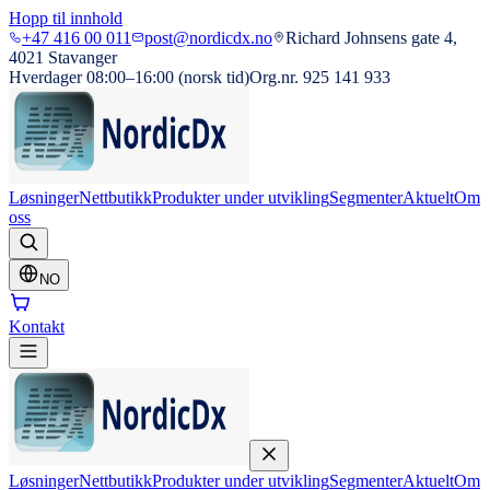
Hopp til innhold
+47 416 00 011
post@nordicdx.no
Richard Johnsens gate 4,
4021 Stavanger
Hverdager 08:00–16:00 (norsk tid)
Org.nr. 925 141 933
Løsninger
Nettbutikk
Produkter under utvikling
Segmenter
Aktuelt
Om
oss
NO
Kontakt
Løsninger
Nettbutikk
Produkter under utvikling
Segmenter
Aktuelt
Om