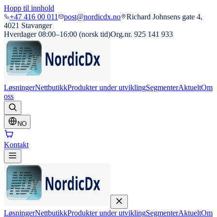
Hopp til innhold
+47 416 00 011
post@nordicdx.no
Richard Johnsens gate 4,
4021 Stavanger
Hverdager 08:00–16:00 (norsk tid)
Org.nr. 925 141 933
Løsninger
Nettbutikk
Produkter under utvikling
Segmenter
Aktuelt
Om
oss
NO
Kontakt
Løsninger
Nettbutikk
Produkter under utvikling
Segmenter
Aktuelt
Om