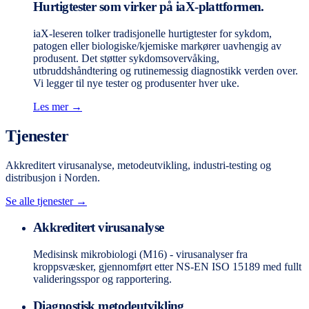
Hurtigtester som virker på iaX-plattformen.
iaX-leseren tolker tradisjonelle hurtigtester for sykdom,
patogen eller biologiske/kjemiske markører uavhengig av
produsent. Det støtter sykdomsovervåking,
utbruddshåndtering og rutinemessig diagnostikk verden over.
Vi legger til nye tester og produsenter hver uke.
Les mer →
Tjenester
Akkreditert virusanalyse, metodeutvikling, industri-testing og
distribusjon i Norden.
Se alle tjenester →
Akkreditert virusanalyse
Medisinsk mikrobiologi (M16) - virusanalyser fra
kroppsvæsker, gjennomført etter NS-EN ISO 15189 med fullt
valideringsspor og rapportering.
Diagnostisk metodeutvikling