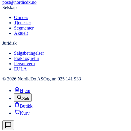
post@nordicdx.no
Selskap
Om oss
Tjenester
Segmenter
Aktuelt
Juridisk
Salgsbetingelser
Frakt og retur
Personvern
EULA
© 2026 NordicDx AS
Org.nr. 925 141 933
Hjem
Søk
Butikk
Kurv