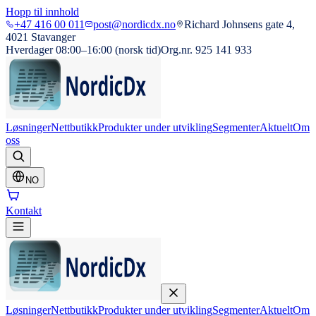
Hopp til innhold
+47 416 00 011
post@nordicdx.no
Richard Johnsens gate 4,
4021 Stavanger
Hverdager 08:00–16:00 (norsk tid)
Org.nr. 925 141 933
Løsninger
Nettbutikk
Produkter under utvikling
Segmenter
Aktuelt
Om
oss
NO
Kontakt
Løsninger
Nettbutikk
Produkter under utvikling
Segmenter
Aktuelt
Om