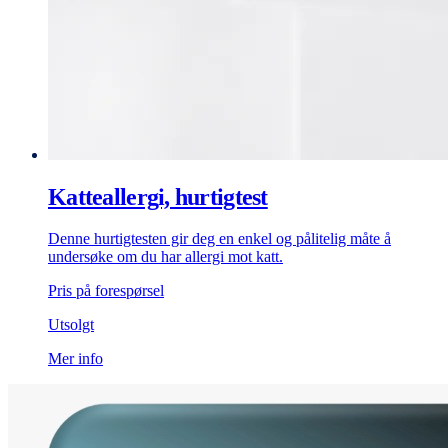
Katteallergi, hurtigtest
Denne hurtigtesten gir deg en enkel og pålitelig måte å
undersøke om du har allergi mot katt.
Pris på forespørsel
Utsolgt
Mer info