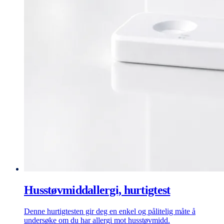
Husstøvmiddallergi, hurtigtest
Denne hurtigtesten gir deg en enkel og pålitelig måte å
undersøke om du har allergi mot husstøvmidd.