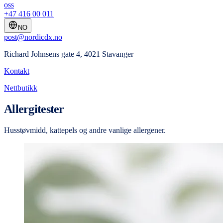
oss
+47 416 00 011
NO
post@nordicdx.no
Richard Johnsens gate 4, 4021 Stavanger
Kontakt
Nettbutikk
Allergitester
Husstøvmidd, kattepels og andre vanlige allergener.