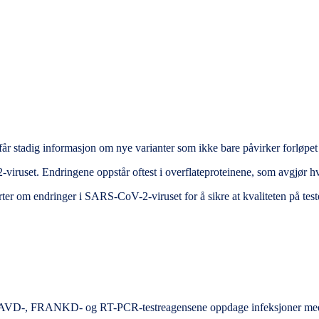
 får stadig informasjon om nye varianter som ikke bare påvirker forl
viruset. Endringene oppstår oftest i overflateproteinene, som avgjør h
orter om endringer i SARS-CoV-2-viruset for å sikre at kvaliteten på tes
vil SAVD-, FRANKD- og RT-PCR-testreagensene oppdage infeksjoner med 