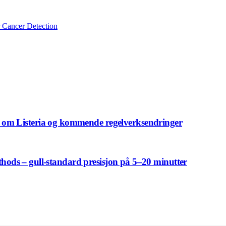
 Cancer Detection
om Listeria og kommende regelverksendringer
ethods – gull-standard presisjon på 5–20 minutter