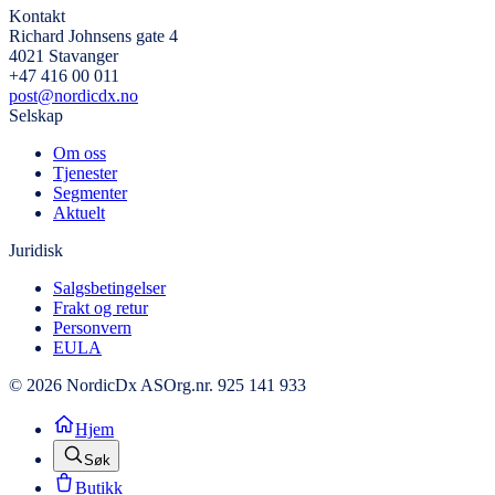
Kontakt
Richard Johnsens gate 4
4021 Stavanger
+47 416 00 011
post@nordicdx.no
Selskap
Om oss
Tjenester
Segmenter
Aktuelt
Juridisk
Salgsbetingelser
Frakt og retur
Personvern
EULA
© 2026 NordicDx AS
Org.nr. 925 141 933
Hjem
Søk
Butikk