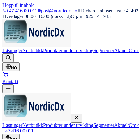
Hopp til innhold
+47 416 00 011
post@nordicdx.no
Richard Johnsens gate 4, 402
Hverdager 08:00–16:00 (norsk tid)
Org.nr. 925 141 933
Løsninger
Nettbutikk
Produkter under utvikling
Segmenter
Aktuelt
Om o
NO
Kontakt
Løsninger
Nettbutikk
Produkter under utvikling
Segmenter
Aktuelt
Om o
+47 416 00 011