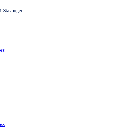
1 Stavanger
ss
ss