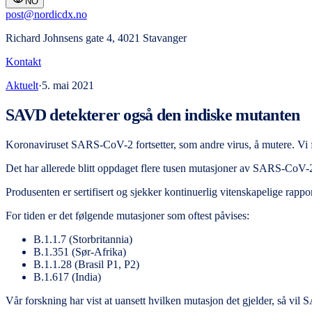
NO
post@nordicdx.no
Richard Johnsens gate 4, 4021 Stavanger
Kontakt
Aktuelt
·
5. mai 2021
SAVD detekterer også den indiske mutanten
Koronaviruset SARS-CoV-2 fortsetter, som andre virus, å mutere. Vi
Det har allerede blitt oppdaget flere tusen mutasjoner av SARS-CoV-2-
Produsenten er sertifisert og sjekker kontinuerlig vitenskapelige rapp
For tiden er det følgende mutasjoner som oftest påvises:
B.1.1.7 (Storbritannia)
B.1.351 (Sør-Afrika)
B.1.1.28 (Brasil P1, P2)
B.1.617 (India)
Vår forskning har vist at uansett hvilken mutasjon det gjelder, så 