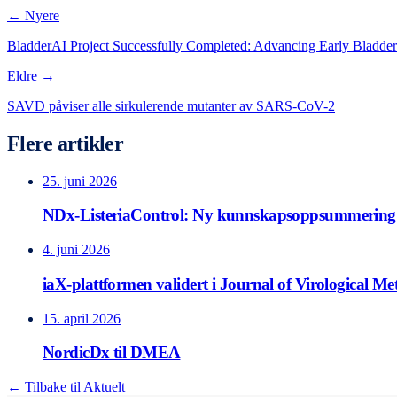
← Nyere
BladderAI Project Successfully Completed: Advancing Early Bladder
Eldre →
SAVD påviser alle sirkulerende mutanter av SARS-CoV-2
Flere artikler
25. juni 2026
NDx-ListeriaControl: Ny kunnskapsoppsummering 
4. juni 2026
iaX-plattformen validert i Journal of Virological M
15. april 2026
NordicDx til DMEA
← Tilbake til Aktuelt