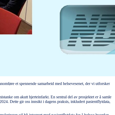
gjennomføre et spennende samarbeid med helsevesenet, der vi utforsker
istanke om akutt hjerteinfarkt. En sentral del av prosjektet er å samle
4. Dette gir oss innsikt i dagens praksis, inkludert pasientflytdata,
uleringen vil bli integrert med pasientflytdata for å belyse hvordan