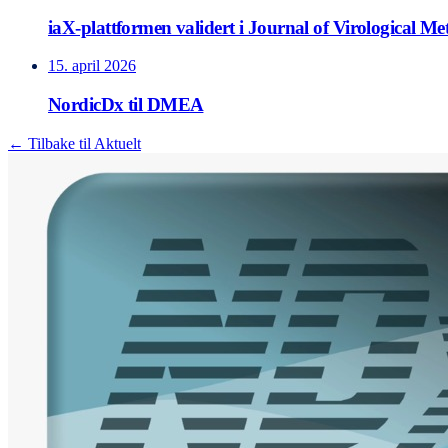
iaX-plattformen validert i Journal of Virological M
15. april 2026
NordicDx til DMEA
← Tilbake til Aktuelt