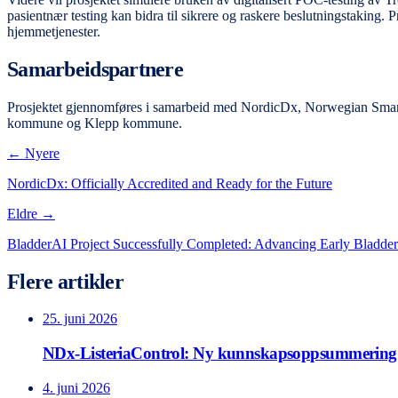
pasientnær testing kan bidra til sikrere og raskere beslutningstaking. P
hjemmetjenester.
Samarbeidspartnere
Prosjektet gjennomføres i samarbeid med NordicDx, Norwegian Smar
kommune og Klepp kommune.
← Nyere
NordicDx: Officially Accredited and Ready for the Future
Eldre →
BladderAI Project Successfully Completed: Advancing Early Bladder
Flere artikler
25. juni 2026
NDx-ListeriaControl: Ny kunnskapsoppsummering 
4. juni 2026