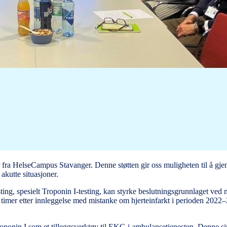
idler fra HelseCampus Stavanger. Denne støtten gir oss muligheten til å 
akutte situasjoner.
ing, spesielt Troponin I-testing, kan styrke beslutningsgrunnlaget ved m
mer etter innleggelse med mistanke om hjerteinfarkt i perioden 2022–202
roponin I som et tilleggsverktøy til EKG i ambulansetjenesten. Denne sim