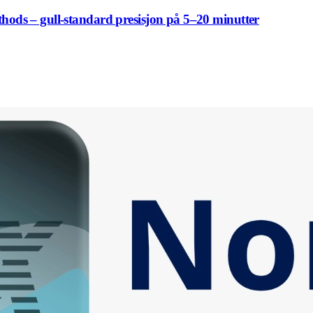
ethods – gull-standard presisjon på 5–20 minutter