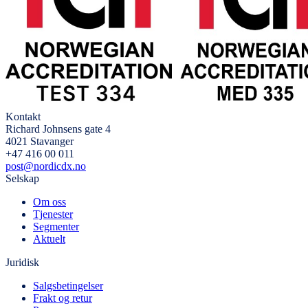
Kontakt
Richard Johnsens gate 4
4021 Stavanger
+47 416 00 011
post@nordicdx.no
Selskap
Om oss
Tjenester
Segmenter
Aktuelt
Juridisk
Salgsbetingelser
Frakt og retur