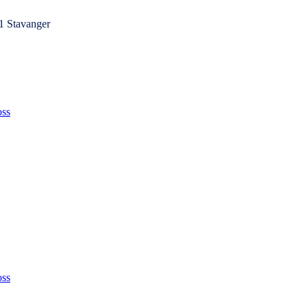
1 Stavanger
ss
ss