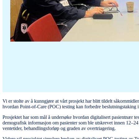
Vi er stolte av å kunngjøre at vårt prosjekt har blitt tildelt såkornm
hvordan Point-of-Care (POC) testing kan forbedre beslutningstaking i 
Prosjektet har som mål å undersøke hvordan digitalisert pasientnær test
demografisk informasjon om pasienter som ble utskrevet innen 12–24 ti
ventetider, behandlingsforløp og graden av overtriagering.
Videre vil prosjektet simulere bruken av digitalisert POC-testing av T