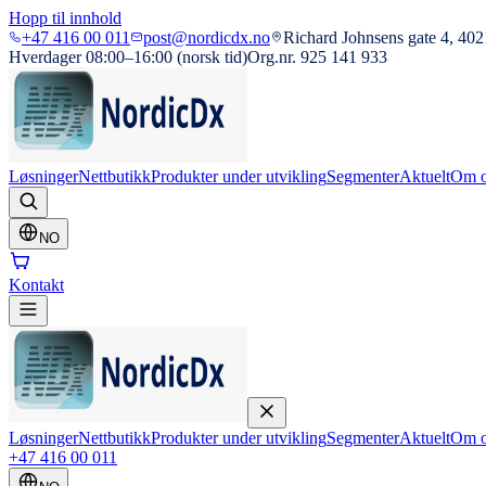
Hopp til innhold
+47 416 00 011
post@nordicdx.no
Richard Johnsens gate 4, 402
Hverdager 08:00–16:00 (norsk tid)
Org.nr. 925 141 933
Løsninger
Nettbutikk
Produkter under utvikling
Segmenter
Aktuelt
Om o
NO
Kontakt
Løsninger
Nettbutikk
Produkter under utvikling
Segmenter
Aktuelt
Om o
+47 416 00 011