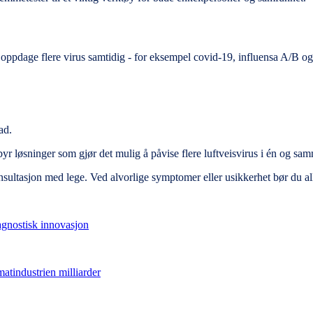
 kan oppdage flere virus samtidig - for eksempel covid-19, influensa A/B
ad.
byr løsninger som gjør det mulig å påvise flere luftveisvirus i én og sam
nsultasjon med lege. Ved alvorlige symptomer eller usikkerhet bør du all
iagnostisk innovasjon
matindustrien milliarder