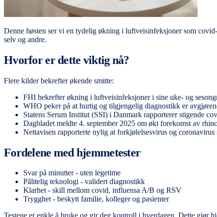
Denne høsten ser vi en tydelig økning i luftveisinfeksjoner som covi
selv og andre.
Hvorfor er dette viktig nå?
Flere kilder bekrefter økende smitte:
FHI bekrefter økning i luftveisinfeksjoner i sine uke- og sesong
WHO peker på at hurtig og tilgjengelig diagnostikk er avgjøren
Statens Serum Institut (SSI) i Danmark rapporterer stigende co
Dagbladet meldte 4. september 2025 om økt forekomst av rhinov
Nettavisen rapporterte nylig at forkjølelsesvirus og coronavirus 
Fordelene med hjemmetester
Svar på minutter - uten legetime
Pålitelig teknologi - validert diagnostikk
Klarhet - skill mellom covid, influensa A/B og RSV
Trygghet - beskytt familie, kolleger og pasienter
Testene er enkle å bruke og gir deg kontroll i hverdagen. Dette gjør h