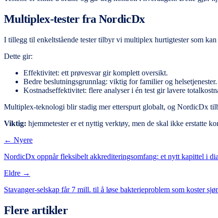
Multiplex-tester fra NordicDx
I tillegg til enkeltstående tester tilbyr vi multiplex hurtigtester som
Dette gir:
Effektivitet: ett prøvesvar gir komplett oversikt.
Bedre beslutningsgrunnlag: viktig for familier og helsetjenester.
Kostnadseffektivitet: flere analyser i én test gir lavere totalkostn
Multiplex-teknologi blir stadig mer etterspurt globalt, og NordicDx til
Viktig:
hjemmetester er et nyttig verktøy, men de skal ikke erstatte ko
← Nyere
NordicDx oppnår fleksibelt akkrediteringsomfang: et nytt kapittel i d
Eldre →
Stavanger-selskap får 7 mill. til å løse bakterieproblem som koster sjø
Flere artikler