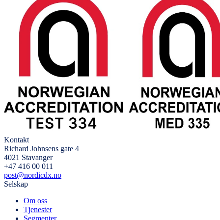
Kontakt
Richard Johnsens gate 4
4021 Stavanger
+47 416 00 011
post@nordicdx.no
Selskap
Om oss
Tjenester
Segmenter