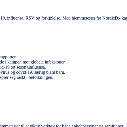
d-19, influensa, RSV og forkjølelse. Med hjemmetester fra NordicDx kan
rapporter.
de i kampen mot globale infeksjoner.
vid-19 og sesonginfluensa.
irus og covid-19, særlig blant barn.
sprer seg raskt i befolkningen.
jemmetester til et viktig verktøy for både enkeltpersoner og samfunnet.