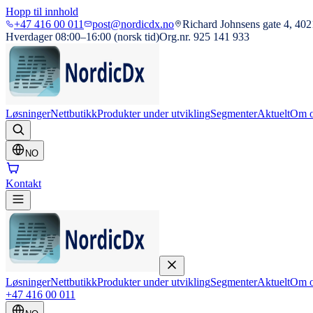
Hopp til innhold
+47 416 00 011
post@nordicdx.no
Richard Johnsens gate 4, 402
Hverdager 08:00–16:00 (norsk tid)
Org.nr. 925 141 933
Løsninger
Nettbutikk
Produkter under utvikling
Segmenter
Aktuelt
Om o
NO
Kontakt
Løsninger
Nettbutikk
Produkter under utvikling
Segmenter
Aktuelt
Om o
+47 416 00 011