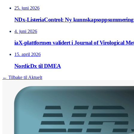
25. juni 2026
NDx-ListeriaControl: Ny kunnskapsoppsummering 
4. juni 2026
iaX-plattformen validert i Journal of Virological M
15. april 2026
NordicDx til DMEA
← Tilbake til Aktuelt