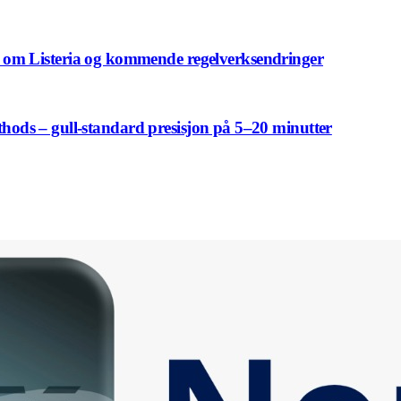
om Listeria og kommende regelverksendringer
ethods – gull-standard presisjon på 5–20 minutter