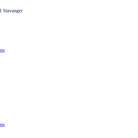
1 Stavanger
ss
ss