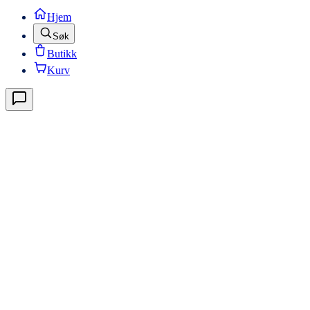
Hjem
Søk
Butikk
Kurv