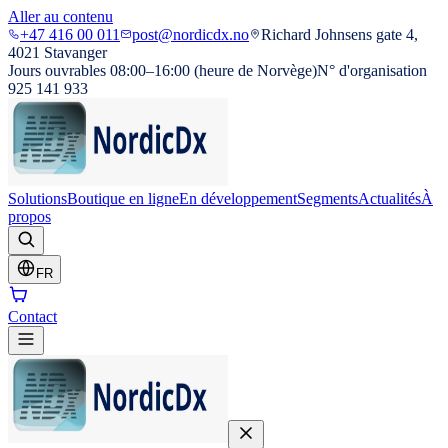
Aller au contenu
+47 416 00 011
post@nordicdx.no
Richard Johnsens gate 4,
4021 Stavanger
Jours ouvrables 08:00–16:00 (heure de Norvège)
N° d'organisation
925 141 933
Solutions
Boutique en ligne
En développement
Segments
Actualités
À
propos
FR
Contact