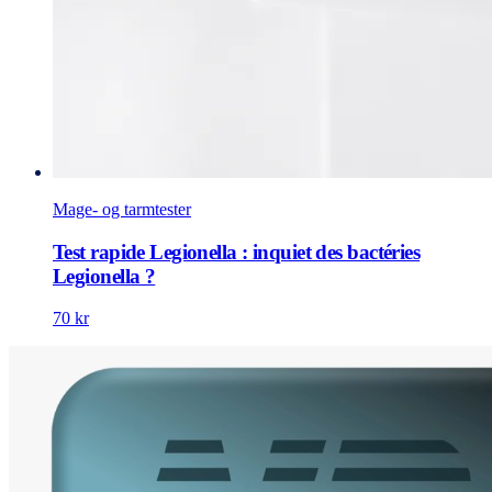
Mage- og tarmtester
Test rapide Legionella : inquiet des bactéries
Legionella ?
70 kr