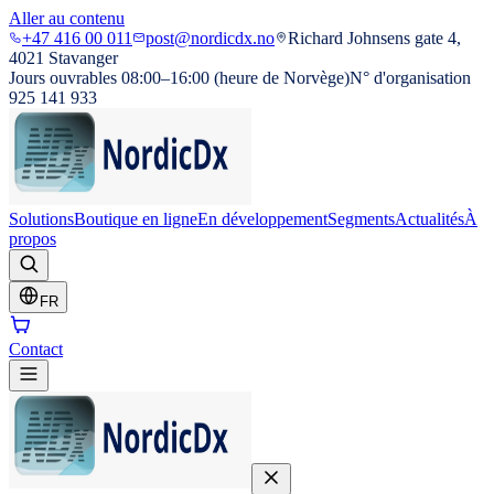
Aller au contenu
+47 416 00 011
post@nordicdx.no
Richard Johnsens gate 4,
4021 Stavanger
Jours ouvrables 08:00–16:00 (heure de Norvège)
N° d'organisation
925 141 933
Solutions
Boutique en ligne
En développement
Segments
Actualités
À
propos
FR
Contact