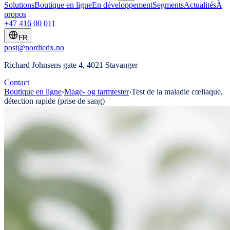
Solutions
Boutique en ligne
En développement
Segments
Actualités
À
propos
+47 416 00 011
FR
post@nordicdx.no
Richard Johnsens gate 4, 4021 Stavanger
Contact
Boutique en ligne
›
Mage- og tarmtester
›
Test de la maladie cœliaque,
détection rapide (prise de sang)