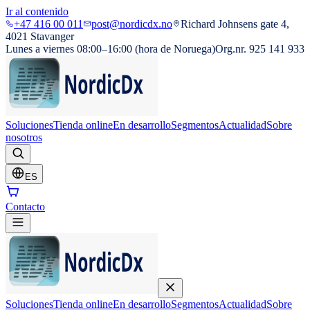
Ir al contenido
+47 416 00 011
post@nordicdx.no
Richard Johnsens gate 4,
4021 Stavanger
Lunes a viernes 08:00–16:00 (hora de Noruega)
Org.nr. 925 141 933
Soluciones
Tienda online
En desarrollo
Segmentos
Actualidad
Sobre
nosotros
ES
Contacto
Soluciones
Tienda online
En desarrollo
Segmentos
Actualidad
Sobre