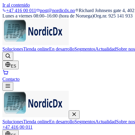
Ir al contenido
+47 416 00 011
post@nordicdx.no
Richard Johnsens gate 4, 402
Lunes a viernes 08:00–16:00 (hora de Noruega)
Org.nr. 925 141 933
Soluciones
Tienda online
En desarrollo
Segmentos
Actualidad
Sobre nos
ES
Contacto
Soluciones
Tienda online
En desarrollo
Segmentos
Actualidad
Sobre nos
+47 416 00 011