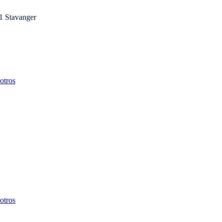
1 Stavanger
otros
otros