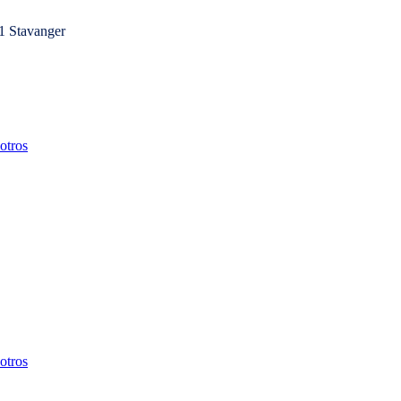
1 Stavanger
otros
otros