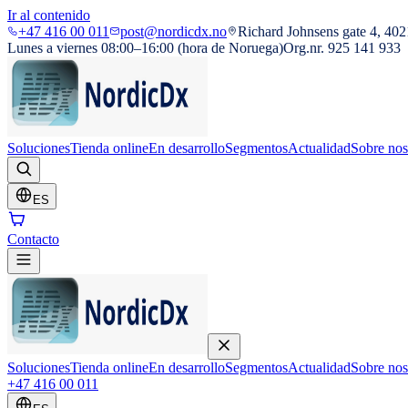
Ir al contenido
+47 416 00 011
post@nordicdx.no
Richard Johnsens gate 4, 402
Lunes a viernes 08:00–16:00 (hora de Noruega)
Org.nr. 925 141 933
Soluciones
Tienda online
En desarrollo
Segmentos
Actualidad
Sobre nos
ES
Contacto
Soluciones
Tienda online
En desarrollo
Segmentos
Actualidad
Sobre nos
+47 416 00 011