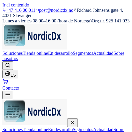
Ir al contenido
+47 416 00 011
post@nordicdx.no
Richard Johnsens gate 4,
4021 Stavanger
Lunes a viernes 08:00–16:00 (hora de Noruega)
Org.nr. 925 141 933
Soluciones
Tienda online
En desarrollo
Segmentos
Actualidad
Sobre
nosotros
ES
Contacto
Soluciones
Tienda online
En desarrollo
Segmentos
Actualidad
Sobre