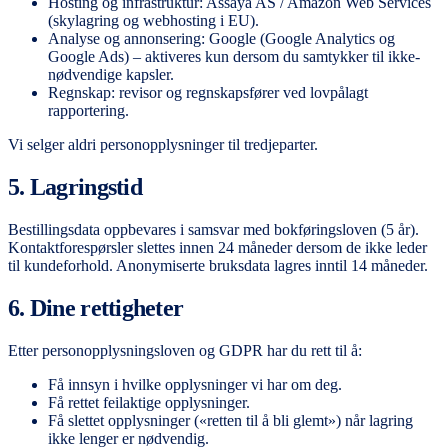
Hosting og infrastruktur: Assaya AS / Amazon Web Services
(skylagring og webhosting i EU).
Analyse og annonsering: Google (Google Analytics og
Google Ads) – aktiveres kun dersom du samtykker til ikke-
nødvendige kapsler.
Regnskap: revisor og regnskapsfører ved lovpålagt
rapportering.
Vi selger aldri personopplysninger til tredjeparter.
5. Lagringstid
Bestillingsdata oppbevares i samsvar med bokføringsloven (5 år).
Kontaktforespørsler slettes innen 24 måneder dersom de ikke leder
til kundeforhold. Anonymiserte bruksdata lagres inntil 14 måneder.
6. Dine rettigheter
Etter personopplysningsloven og GDPR har du rett til å:
Få innsyn i hvilke opplysninger vi har om deg.
Få rettet feilaktige opplysninger.
Få slettet opplysninger («retten til å bli glemt») når lagring
ikke lenger er nødvendig.