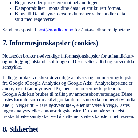
Begrense eller protestere mot behandlingen.
Dataportabilitet - motta dine data i et strukturert format.
Klage til Datatilsynet dersom du mener vi behandler data i
strid med regelverket.
Send en e-post til
post@nordicdx.no
for å utøve disse rettighetene.
7. Informasjonskapsler (cookies)
Nettstedet bruker nødvendige informasjonskapsler for at handlekurv
og innloggingstilstand skal fungere. Disse settes alltid og krever ikke
samtykke.
I tillegg bruker vi ikke-nødvendige analyse- og annonseringskapsler
fra Google (Google Analytics og Google Ads). Analysekapslene er
anonymisert (anonymisert IP), mens annonseringskapslene fra
Google Ads kan brukes til måling av annonsekonverteringer. Disse
lastes
kun
dersom du aktivt godtar dem i samtykkebanneret («Godta
alle»). Velger du «Bare nødvendige», eller lar være å velge, lastes
ingen analyse- eller annonseringskapsler. Du kan når som helst
trekke tilbake samtykket ved å slette nettstedets kapsler i nettleseren.
8. Sikkerhet