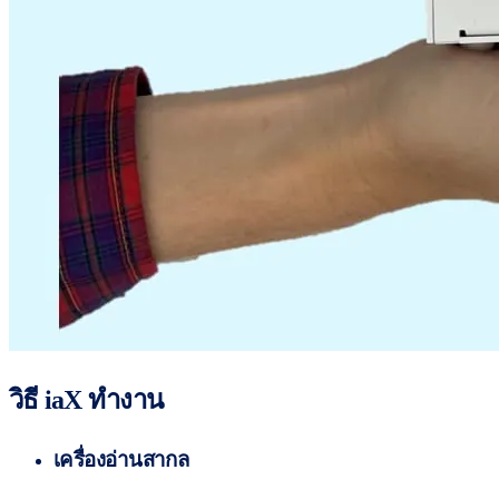
วิธี iaX ทำงาน
เครื่องอ่านสากล