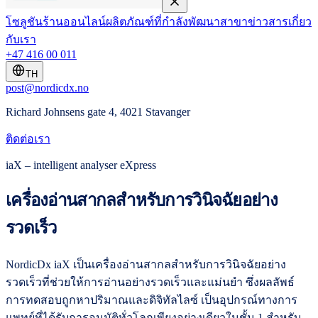
โซลูชัน
ร้านออนไลน์
ผลิตภัณฑ์ที่กำลังพัฒนา
สาขา
ข่าวสาร
เกี่ยว
กับเรา
+47 416 00 011
TH
post@nordicdx.no
Richard Johnsens gate 4, 4021 Stavanger
ติดต่อเรา
iaX – intelligent analyser eXpress
เครื่องอ่านสากลสำหรับการวินิจฉัยอย่าง
รวดเร็ว
NordicDx iaX เป็นเครื่องอ่านสากลสำหรับการวินิจฉัยอย่าง
รวดเร็วที่ช่วยให้การอ่านอย่างรวดเร็วและแม่นยำ ซึ่งผลลัพธ์
การทดสอบถูกหาปริมาณและดิจิทัลไลซ์ เป็นอุปกรณ์ทางการ
แพทย์ที่ได้รับการอนุมัติทั่วโลกเพียงอย่างเดียวในชั้น 1 สำหรับ