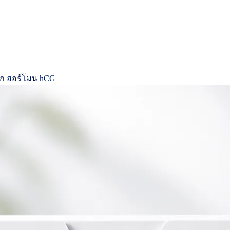
รก ฮอร์โมน hCG