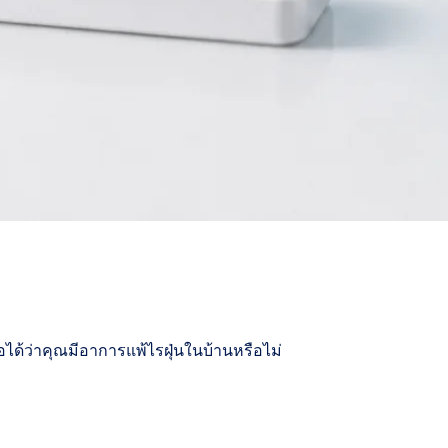
อได้ว่าคุณมีอาการแพ้ไรฝุ่นในบ้านหรือไม่