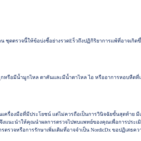
 ชุดตรวจนี้ให้ข้อบ่งชี้อย่างรวดEร็วถึงปฏิกิริยาการแพ้ที่อาจเกิ
กหรือมีน้ำมูกไหล ตาคันและมีน้ำตาไหล ไอ หรืออาการหอบหืดที่แย่ล
ื่องมือที่มีประโยชน์ แต่ไม่ควรถือเป็นการวินิจฉัยขั้นสุดท้าย มี
ราจึงแนะนำให้คุณนำผลการตรวจไปพบแพทย์ของคุณเพื่อการประเ
ตรวจหรือการรักษาเพิ่มเติมที่อาจจำเป็น NordicDx ขอปฏิเสธคว