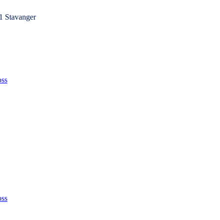
1 Stavanger
ss
ss