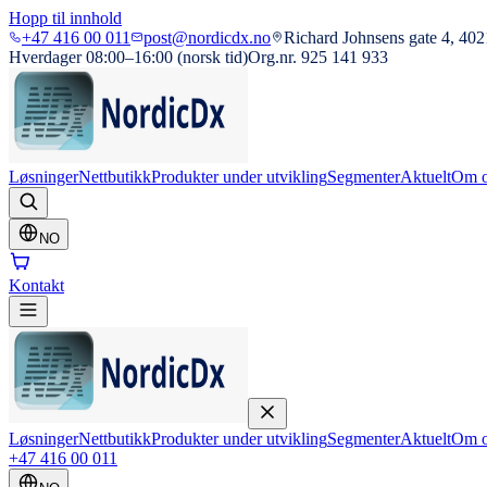
Hopp til innhold
+47 416 00 011
post@nordicdx.no
Richard Johnsens gate 4, 402
Hverdager 08:00–16:00 (norsk tid)
Org.nr. 925 141 933
Løsninger
Nettbutikk
Produkter under utvikling
Segmenter
Aktuelt
Om o
NO
Kontakt
Løsninger
Nettbutikk
Produkter under utvikling
Segmenter
Aktuelt
Om o
+47 416 00 011