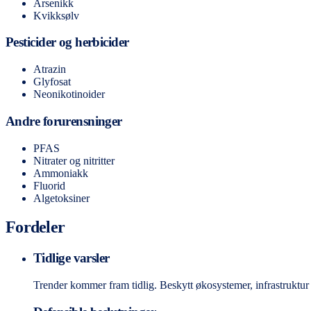
Arsenikk
Kvikksølv
Pesticider og herbicider
Atrazin
Glyfosat
Neonikotinoider
Andre forurensninger
PFAS
Nitrater og nitritter
Ammoniakk
Fluorid
Algetoksiner
Fordeler
Tidlige varsler
Trender kommer fram tidlig. Beskytt økosystemer, infrastruktu