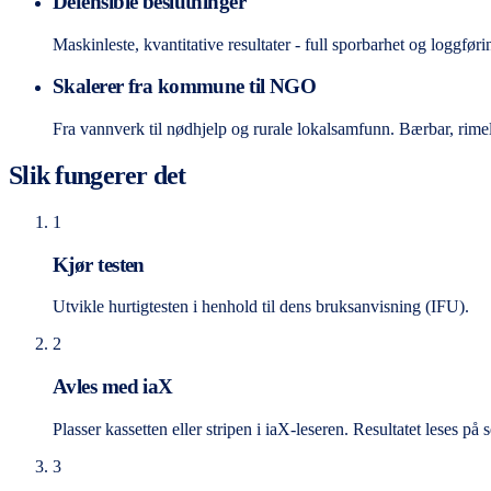
Defensible beslutninger
Maskinleste, kvantitative resultater - full sporbarhet og loggføri
Skalerer fra kommune til NGO
Fra vannverk til nødhjelp og rurale lokalsamfunn. Bærbar, rimeli
Slik fungerer det
1
Kjør testen
Utvikle hurtigtesten i henhold til dens bruksanvisning (IFU).
2
Avles med iaX
Plasser kassetten eller stripen i iaX-leseren. Resultatet leses på 
3