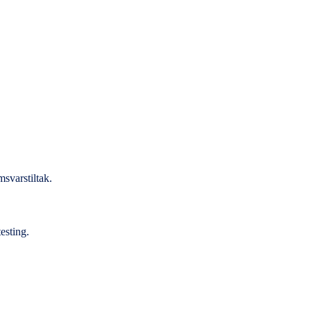
msvarstiltak.
esting.