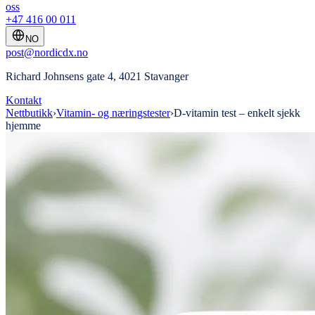
oss
+47 416 00 011
NO
post@nordicdx.no
Richard Johnsens gate 4, 4021 Stavanger
Kontakt
Nettbutikk
›
Vitamin- og næringstester
›
D-vitamin test – enkelt sjekk
hjemme