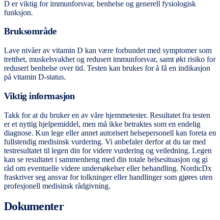
D er viktig for immunforsvar, benhelse og generell fysiologisk
funksjon.
Bruksområde
Lave nivåer av vitamin D kan være forbundet med symptomer som
tretthet, muskelsvakhet og redusert immunforsvar, samt økt risiko for
redusert benhelse over tid. Testen kan brukes for å få en indikasjon
på vitamin D-status.
Viktig informasjon
Takk for at du bruker en av våre hjemmetester. Resultatet fra testen
er et nyttig hjelpemiddel, men må ikke betraktes som en endelig
diagnose. Kun lege eller annet autorisert helsepersonell kan foreta en
fullstendig medisinsk vurdering. Vi anbefaler derfor at du tar med
testresultatet til legen din for videre vurdering og veiledning. Legen
kan se resultatet i sammenheng med din totale helsesituasjon og gi
råd om eventuelle videre undersøkelser eller behandling. NordicDx
fraskriver seg ansvar for tolkninger eller handlinger som gjøres uten
profesjonell medisinsk rådgivning.
Dokumenter