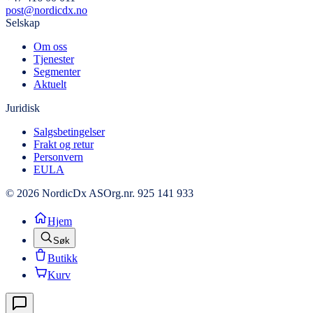
post@nordicdx.no
Selskap
Om oss
Tjenester
Segmenter
Aktuelt
Juridisk
Salgsbetingelser
Frakt og retur
Personvern
EULA
© 2026 NordicDx AS
Org.nr. 925 141 933
Hjem
Søk
Butikk
Kurv