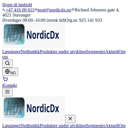
Hopp til innhold
+47 416 00 011
post@nordicdx.no
Richard Johnsens gate 4,
4021 Stavanger
Hverdager 08:00–16:00 (norsk tid)
Org.nr. 925 141 933
Løsninger
Nettbutikk
Produkter under utvikling
Segmenter
Aktuelt
Om
oss
NO
Kontakt
Løsninger
Nettbutikk
Produkter under utvikling
Segmenter
Aktuelt
Om