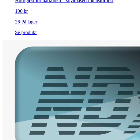
Hurtigtest for narkotika – spyttbasert multistofftest
100 kr
26 På lager
Se produkt