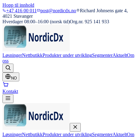
Hopp til innhold
+47 416 00 011
post@nordicdx.no
Richard Johnsens gate 4,
4021 Stavanger
Hverdager 08:00–16:00 (norsk tid)
Org.nr. 925 141 933
Løsninger
Nettbutikk
Produkter under utvikling
Segmenter
Aktuelt
Om
oss
NO
Kontakt
Løsninger
Nettbutikk
Produkter under utvikling
Segmenter
Aktuelt
Om