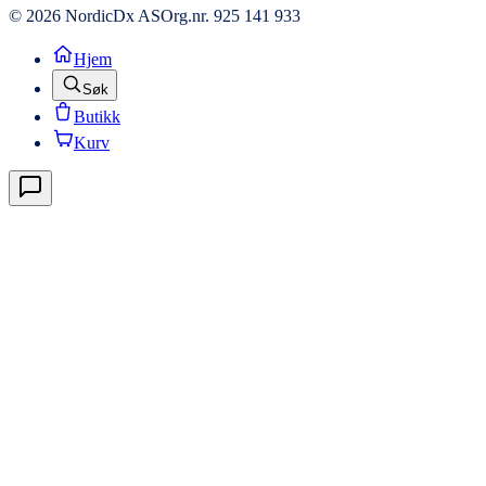
© 2026 NordicDx AS
Org.nr. 925 141 933
Hjem
Søk
Butikk
Kurv