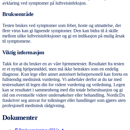
avklaring ved symptomer på luftveisinfeksjon.
Bruksområde
Testen brukes ved symptomer som feber, hoste og utmattelse, der
flere virus kan gi lignende symptomer. Den kan bidra til å skille
mellom ulike luftveisinfeksjoner og gi en indikasjon på mulig årsak
til symptomene.
Viktig informasjon
Takk for at du bruker en av våre hjemmetester. Resultatet fra testen
er et nyttig hjelpemiddel, men må ikke betraktes som en endelig
diagnose. Kun lege eller annet autorisert helsepersonell kan foreta en
fullstendig medisinsk vurdering. Vi anbefaler derfor at du tar med
testresultatet til legen din for videre vurdering og veiledning. Legen
kan se resultatet i sammenheng med din totale helsesituasjon og gi
råd om eventuelle videre undersøkelser eller behandling. NordicDx
fraskriver seg ansvar for tolkninger eller handlinger som gjøres uten
profesjonell medisinsk rådgivning.
Dokumenter