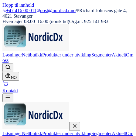
Hopp til innhold
+47 416 00 011
post@nordicdx.no
Richard Johnsens gate 4,
4021 Stavanger
Hverdager 08:00–16:00 (norsk tid)
Org.nr. 925 141 933
Løsninger
Nettbutikk
Produkter under utvikling
Segmenter
Aktuelt
Om
oss
NO
Kontakt
Løsninger
Nettbutikk
Produkter under utvikling
Segmenter
Aktuelt
Om