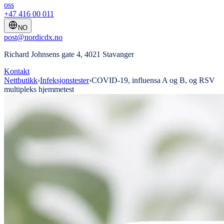
oss
+47 416 00 011
NO
post@nordicdx.no
Richard Johnsens gate 4, 4021 Stavanger
Kontakt
Nettbutikk
›
Infeksjonstester
›
COVID-19, influensa A og B, og RSV
multipleks hjemmetest