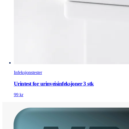
Infeksjonstester
Urintest for urinveisinfeksjoner 3 stk
99 kr