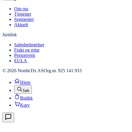
Om oss
Tjenester
Segmenter
Aktuelt
Juridisk
Salgsbetingelser
Frakt og retur
Personvern
EULA
© 2026 NordicDx AS
Org.nr. 925 141 933
Hjem
Søk
Butikk
Kurv