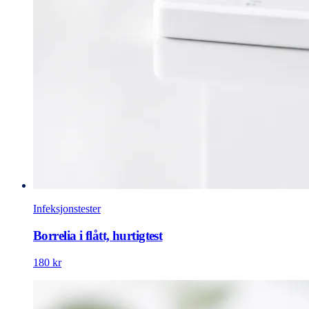
Infeksjonstester
Borrelia i flått, hurtigtest
180 kr