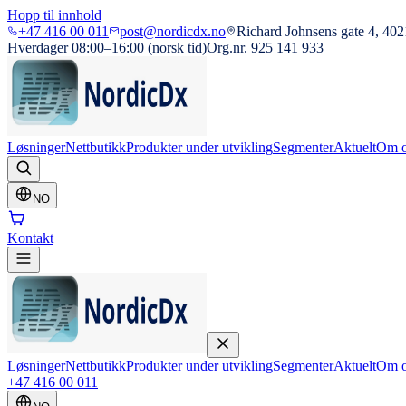
Hopp til innhold
+47 416 00 011
post@nordicdx.no
Richard Johnsens gate 4, 402
Hverdager 08:00–16:00 (norsk tid)
Org.nr. 925 141 933
Løsninger
Nettbutikk
Produkter under utvikling
Segmenter
Aktuelt
Om o
NO
Kontakt
Løsninger
Nettbutikk
Produkter under utvikling
Segmenter
Aktuelt
Om o
+47 416 00 011