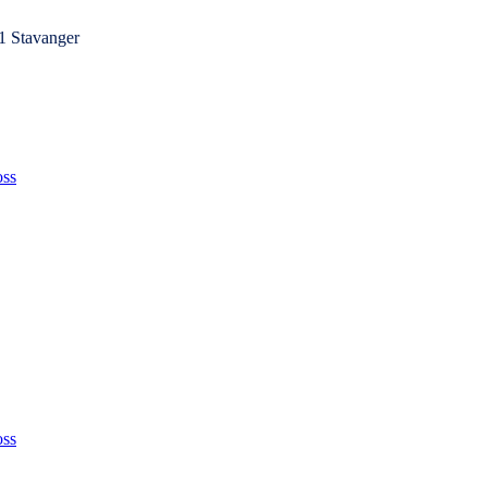
1 Stavanger
ss
ss