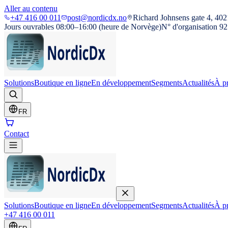
Aller au contenu
+47 416 00 011
post@nordicdx.no
Richard Johnsens gate 4, 402
Jours ouvrables 08:00–16:00 (heure de Norvège)
N° d'organisation 9
Solutions
Boutique en ligne
En développement
Segments
Actualités
À p
FR
Contact
Solutions
Boutique en ligne
En développement
Segments
Actualités
À p
+47 416 00 011