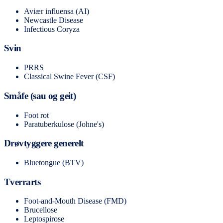
Aviær influensa (AI)
Newcastle Disease
Infectious Coryza
Svin
PRRS
Classical Swine Fever (CSF)
Småfe (sau og geit)
Foot rot
Paratuberkulose (Johne's)
Drøvtyggere generelt
Bluetongue (BTV)
Tverrarts
Foot-and-Mouth Disease (FMD)
Brucellose
Leptospirose