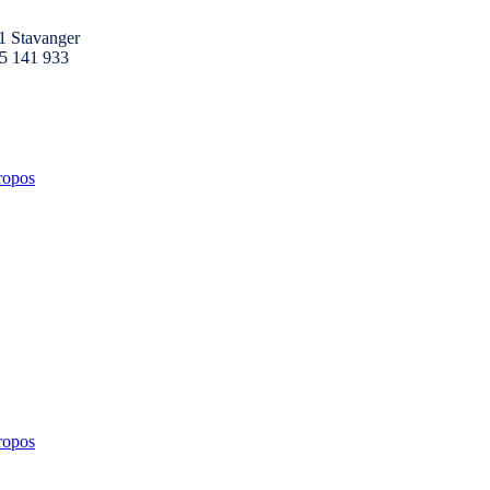
1 Stavanger
25 141 933
ropos
ropos