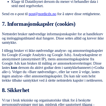
Klage til Datatilsynet dersom du mener vi behandler data i
strid med regelverket.
Send en e-post til
post@nordicdx.no
for å utøve disse rettighetene.
7. Informasjonskapsler (cookies)
Nettstedet bruker nødvendige informasjonskapsler for at handlekurv
og innloggingstilstand skal fungere. Disse settes alltid og krever ikke
samtykke.
I tillegg bruker vi ikke-nødvendige analyse- og annonseringskapsler
fra Google (Google Analytics og Google Ads). Analysekapslene er
anonymisert (anonymisert IP), mens annonseringskapslene fra
Google Ads kan brukes til måling av annonsekonverteringer. Disse
lastes
kun
dersom du aktivt godtar dem i samtykkebanneret («Godta
alle»). Velger du «Bare nødvendige», eller lar være å velge, lastes
ingen analyse- eller annonseringskapsler. Du kan når som helst
trekke tilbake samtykket ved å slette nettstedets kapsler i nettleseren.
8. Sikkerhet
Vi tar i bruk tekniske og organisatoriske tiltak for å beskytte
personopplysninger mot tap, misbruk eller uautorisert tilgang -