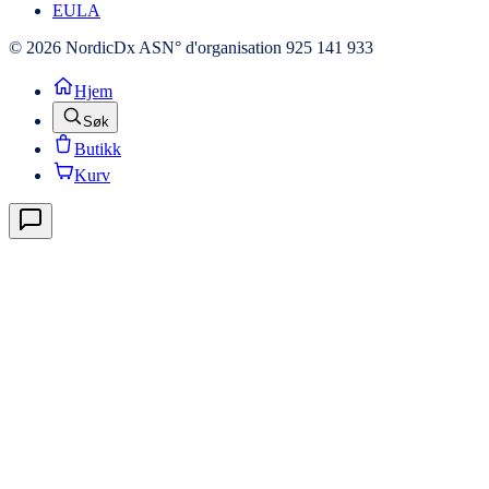
EULA
© 2026 NordicDx AS
N° d'organisation 925 141 933
Hjem
Søk
Butikk
Kurv