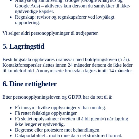
Analyse og annonsering: Google (Google Analytics og
Google Ads) – aktiveres kun dersom du samtykker til ikke-
nødvendige kapsler.
Regnskap: revisor og regnskapsfører ved lovpålagt
rapportering.
Vi selger aldri personopplysninger til tredjeparter.
5. Lagringstid
Bestillingsdata oppbevares i samsvar med bokføringsloven (5 år).
Kontaktforespørsler slettes innen 24 måneder dersom de ikke leder
til kundeforhold. Anonymiserte bruksdata lagres inntil 14 måneder.
6. Dine rettigheter
Etter personopplysningsloven og GDPR har du rett til å:
Få innsyn i hvilke opplysninger vi har om deg.
Få rettet feilaktige opplysninger.
Få slettet opplysninger («retten til å bli glemt») når lagring
ikke lenger er nødvendig.
Begrense eller protestere mot behandlingen.
Dataportabilitet - motta dine data i et strukturert format.