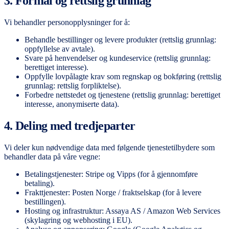
3. Formål og rettslig grunnlag
Vi behandler personopplysninger for å:
Behandle bestillinger og levere produkter (rettslig grunnlag:
oppfyllelse av avtale).
Svare på henvendelser og kundeservice (rettslig grunnlag:
berettiget interesse).
Oppfylle lovpålagte krav som regnskap og bokføring (rettslig
grunnlag: rettslig forpliktelse).
Forbedre nettstedet og tjenestene (rettslig grunnlag: berettiget
interesse, anonymiserte data).
4. Deling med tredjeparter
Vi deler kun nødvendige data med følgende tjenestetilbydere som
behandler data på våre vegne:
Betalingstjenester: Stripe og Vipps (for å gjennomføre
betaling).
Frakttjenester: Posten Norge / fraktselskap (for å levere
bestillingen).
Hosting og infrastruktur: Assaya AS / Amazon Web Services
(skylagring og webhosting i EU).