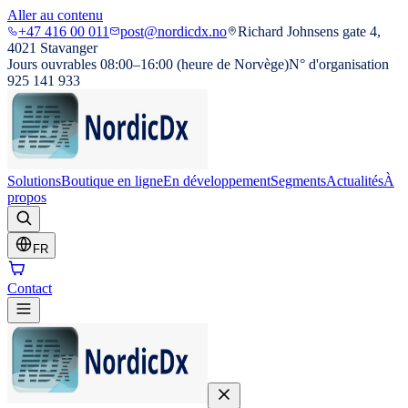
Aller au contenu
+47 416 00 011
post@nordicdx.no
Richard Johnsens gate 4,
4021 Stavanger
Jours ouvrables 08:00–16:00 (heure de Norvège)
N° d'organisation
925 141 933
Solutions
Boutique en ligne
En développement
Segments
Actualités
À
propos
FR
Contact