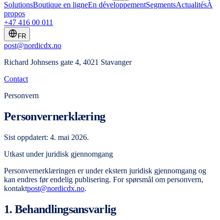
Solutions
Boutique en ligne
En développement
Segments
Actualités
À
propos
+47 416 00 011
FR
post@nordicdx.no
Richard Johnsens gate 4, 4021 Stavanger
Contact
Personvern
Personvernerklæring
Sist oppdatert: 4. mai 2026.
Utkast under juridisk gjennomgang
Personvernerklæringen er under ekstern juridisk gjennomgang og
kan endres før endelig publisering. For spørsmål om personvern,
kontakt
post@nordicdx.no
.
1. Behandlingsansvarlig