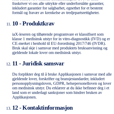
fraskriver vi oss alle uttrykte eller underforståtte garantier,
inkludert garantier for salgbarhet, egnethet for et bestemt
formål og fravær av krenkelse av tredjepartsrettigheter.
10 - Produktkrav
iaX-leseren og tilhørende programvare er klassifisert som
klasse 1 medisinsk utstyr for in vitro-diagnostikk (IVD) og er
CE-merket i henhold til EU-forordning 2017/746 (IVDR).
Bruk skal skje i samsvar med produktets bruksanvisning og
gjeldende lokale lover om medisinsk utstyr.
11 - Juridisk samsvar
Du forplikter deg til å bruke Applikasjonen i samsvar med alle
gjeldende lover, forskrifter og bransjestandarder, inkludert
personopplysningsloven, GDPR, helsepersonelloven og lover
om medisinsk utstyr. Du erklærer at du ikke befinner deg i et
land som er underlagt sanksjoner som hindrer bruken av
Applikasjonen.
12 - Kontaktinformasjon