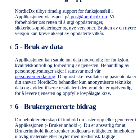
NordicDx tilbyr rimelig support for funksjonsfeil i
Applikasjonen via e-post på
post@nordicdx.no
. Vi
forbeholder oss retten til å utgi oppdateringer,
sikkerhetsoppdateringer og nye versjoner. Bruken av en nyere
versjon kan kreve aksept av oppdaterte vilkår.
5 - Bruk av data
Applikasjonen kan samle inn data nødvendig for funksjon,
kvalitetskontroll og forbedring av tjenesten. Behandling av
personopplysninger skjer i samsvar med vår
personvernerklæring
. Diagnostiske resultater og pasientdata er
ditt ansvar; NordicDx behandler kun anonymiserte tekniske
data og avidentifiserte resultater i den grad det er nødvendig
for å levere tjenesten og oppfylle lovpålagte krav.
6 - Brukergenererte bidrag
Du beholder eierskap til innhold du laster opp eller genererer i
Applikasjonen («Brukerinnhold»). Du er ansvarlig for at
Brukerinnhold ikke krenker tredjeparts rettigheter, inneholder
ulovlig materiale eller bryter med medisinsk-faglige