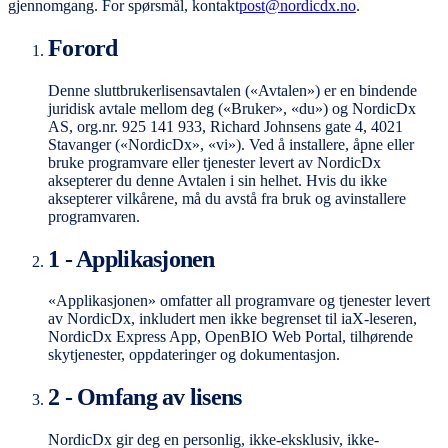
gjennomgang. For spørsmål, kontakt
post@nordicdx.no
.
Forord
Denne sluttbrukerlisensavtalen («Avtalen») er en bindende
juridisk avtale mellom deg («Bruker», «du») og NordicDx
AS, org.nr. 925 141 933, Richard Johnsens gate 4, 4021
Stavanger («NordicDx», «vi»). Ved å installere, åpne eller
bruke programvare eller tjenester levert av NordicDx
aksepterer du denne Avtalen i sin helhet. Hvis du ikke
aksepterer vilkårene, må du avstå fra bruk og avinstallere
programvaren.
1 - Applikasjonen
«Applikasjonen» omfatter all programvare og tjenester levert
av NordicDx, inkludert men ikke begrenset til iaX-leseren,
NordicDx Express App, OpenBIO Web Portal, tilhørende
skytjenester, oppdateringer og dokumentasjon.
2 - Omfang av lisens
NordicDx gir deg en personlig, ikke-eksklusiv, ikke-