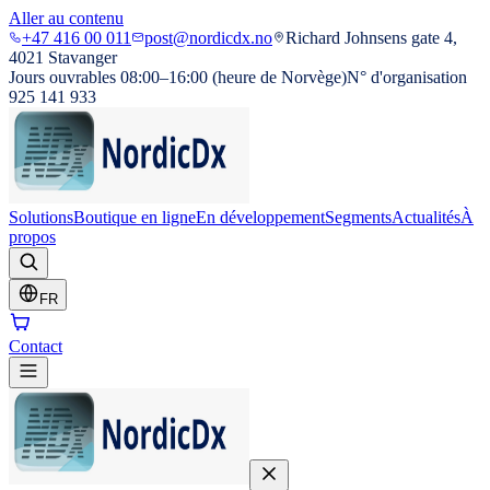
Aller au contenu
+47 416 00 011
post@nordicdx.no
Richard Johnsens gate 4,
4021 Stavanger
Jours ouvrables 08:00–16:00 (heure de Norvège)
N° d'organisation
925 141 933
Solutions
Boutique en ligne
En développement
Segments
Actualités
À
propos
FR
Contact