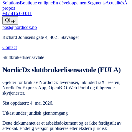
Solutions
Boutique en ligne
En développement
Segments
Actualités
À
propos
+47 416 00 011
FR
post@nordicdx.no
Richard Johnsens gate 4, 4021 Stavanger
Contact
Sluttbrukerlisensavtale
NordicDx sluttbrukerlisensavtale (EULA)
Gjelder for bruk av NordicDx-leveranser, inkludert iaX-leseren,
NordicDx Express App, OpenBIO Web Portal og tilhørende
skytjenester.
Sist oppdatert: 4. mai 2026.
Utkast under juridisk gjennomgang
Dette dokumentet er et arbeidsdokument og er ikke ferdigstilt av
advokat. Endelig versjon publiseres etter ekstern juridisk