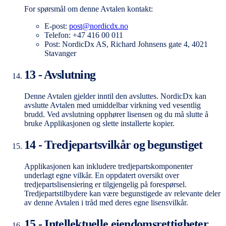
For spørsmål om denne Avtalen kontakt:
E-post:
post@nordicdx.no
Telefon: +47 416 00 011
Post: NordicDx AS, Richard Johnsens gate 4, 4021
Stavanger
13 - Avslutning
Denne Avtalen gjelder inntil den avsluttes. NordicDx kan
avslutte Avtalen med umiddelbar virkning ved vesentlig
brudd. Ved avslutning opphører lisensen og du må slutte å
bruke Applikasjonen og slette installerte kopier.
14 - Tredjepartsvilkår og begunstiget
Applikasjonen kan inkludere tredjepartskomponenter
underlagt egne vilkår. En oppdatert oversikt over
tredjepartslisensiering er tilgjengelig på forespørsel.
Tredjepartstilbydere kan være begunstigede av relevante deler
av denne Avtalen i tråd med deres egne lisensvilkår.
15 - Intellektuelle eiendomsrettigheter