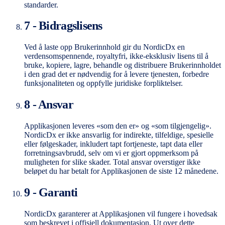
standarder.
7 - Bidragslisens
Ved å laste opp Brukerinnhold gir du NordicDx en
verdensomspennende, royaltyfri, ikke-eksklusiv lisens til å
bruke, kopiere, lagre, behandle og distribuere Brukerinnholdet
i den grad det er nødvendig for å levere tjenesten, forbedre
funksjonaliteten og oppfylle juridiske forpliktelser.
8 - Ansvar
Applikasjonen leveres «som den er» og «som tilgjengelig».
NordicDx er ikke ansvarlig for indirekte, tilfeldige, spesielle
eller følgeskader, inkludert tapt fortjeneste, tapt data eller
forretningsavbrudd, selv om vi er gjort oppmerksom på
muligheten for slike skader. Total ansvar overstiger ikke
beløpet du har betalt for Applikasjonen de siste 12 månedene.
9 - Garanti
NordicDx garanterer at Applikasjonen vil fungere i hovedsak
som beskrevet i offisiell dokumentasjon. Ut over dette