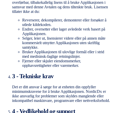
overførbar, tilbakekallelig lisens til å bruke Applikasjonen i
samsvar med denne Avtalen og dens tiltenkte bruk. Lisensen
tillater ikke at du:
Reverserer, dekompilerer, demonterer eller forsøker å
utlede kildekoden.
Endrer, oversetter eller lager avledede verk basert på
Applikasjonen.
Selger, leier ut, lisensierer videre eller på annen måte
kommersielt utnytter Applikasjonen uten skriftlig
samtykke.
Bruker Applikasjonen til ulovlige formål eller i strid
med medisinsk-faglige retningslinjer.
Fjerner eller skjuler eiendomsmerker,
opphavsrettigheter eller varemerker.
3 - Tekniske krav
Det er ditt ansvar å sørge for at enheten din oppfyller
minimumskravene for å bruke Applikasjonen. NordicDx er
ikke ansvarlig for problemer som skyldes manglende eller
inkompatibel maskinvare, programvare eller nettverksforhold.
4 - Vedlikehold og support