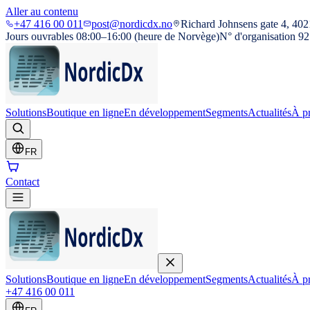
Aller au contenu
+47 416 00 011
post@nordicdx.no
Richard Johnsens gate 4, 402
Jours ouvrables 08:00–16:00 (heure de Norvège)
N° d'organisation 9
Solutions
Boutique en ligne
En développement
Segments
Actualités
À p
FR
Contact
Solutions
Boutique en ligne
En développement
Segments
Actualités
À p
+47 416 00 011