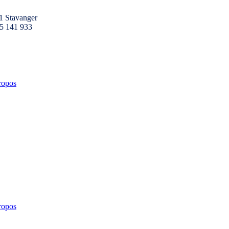
1 Stavanger
25 141 933
ropos
ropos