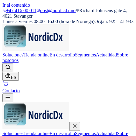
Ir al contenido
+47 416 00 011
post@nordicdx.no
Richard Johnsens gate 4,
4021 Stavanger
Lunes a viernes 08:00–16:00 (hora de Noruega)
Org.nr. 925 141 933
Soluciones
Tienda online
En desarrollo
Segmentos
Actualidad
Sobre
nosotros
ES
Contacto
Soluciones
Tienda online
En desarrollo
Segmentos
Actualidad
Sobre