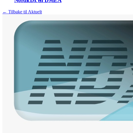
NordicDx en DMEA
← Tilbake til Aktuelt