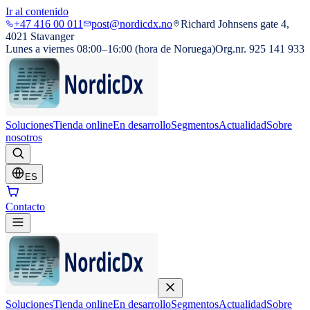
Ir al contenido
+47 416 00 011
post@nordicdx.no
Richard Johnsens gate 4,
4021 Stavanger
Lunes a viernes 08:00–16:00 (hora de Noruega)
Org.nr. 925 141 933
Soluciones
Tienda online
En desarrollo
Segmentos
Actualidad
Sobre
nosotros
ES
Contacto
Soluciones
Tienda online
En desarrollo
Segmentos
Actualidad
Sobre