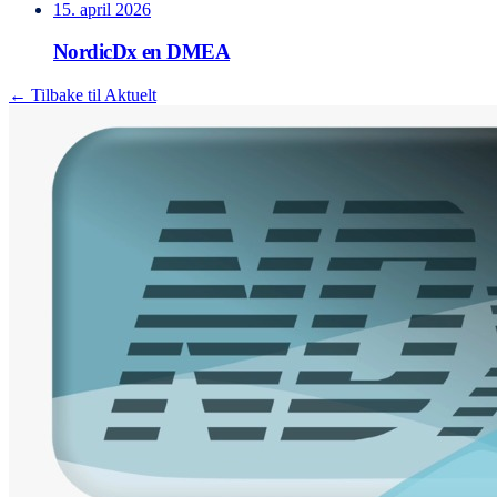
15. april 2026
NordicDx en DMEA
← Tilbake til Aktuelt