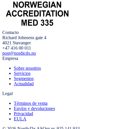
Contacto
Richard Johnsens gate 4
4021 Stavanger
+47 416 00 011
post@nordicdx.no
Empresa
Sobre nosotros
Servicios
Segmentos
Actualidad
Legal
Términos de venta
Envíos y devoluciones
Privacidad
EULA
© 2026 NordicDx AS
Org.nr. 925 141 933