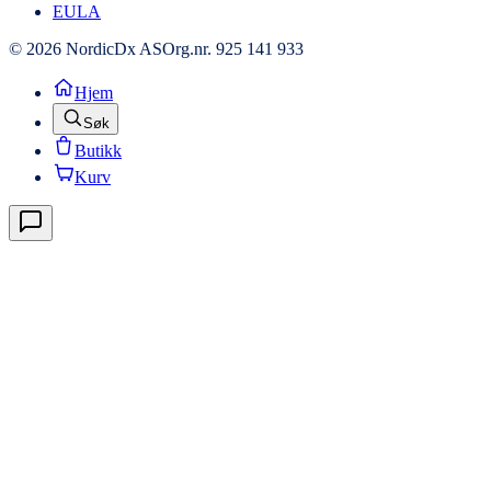
EULA
© 2026 NordicDx AS
Org.nr. 925 141 933
Hjem
Søk
Butikk
Kurv