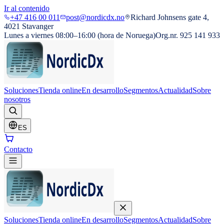
Ir al contenido
+47 416 00 011
post@nordicdx.no
Richard Johnsens gate 4,
4021 Stavanger
Lunes a viernes 08:00–16:00 (hora de Noruega)
Org.nr. 925 141 933
Soluciones
Tienda online
En desarrollo
Segmentos
Actualidad
Sobre
nosotros
ES
Contacto
Soluciones
Tienda online
En desarrollo
Segmentos
Actualidad
Sobre