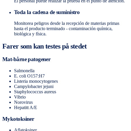
El personal puede realizar la prueba en el punto de atención.
Toda la cadena de suministro
Monitorea peligros desde la recepción de materias primas
hasta el producto terminado - contaminación química,
biológica y física.
Farer som kan testes på stedet
Mat-bårne patogener
Salmonella
E. coli O157:H7
Listeria monocytogenes
Campylobacter jejuni
Staphylococcus aureus
Vibrio
Norovirus
Hepatitt A/E
Mykotoksiner
Aflatoksiner