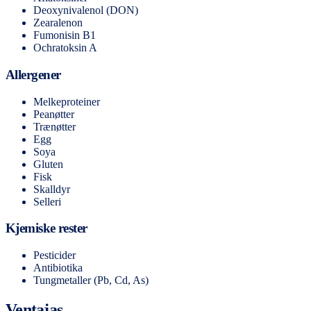
Deoxynivalenol (DON)
Zearalenon
Fumonisin B1
Ochratoksin A
Allergener
Melkeproteiner
Peanøtter
Trænøtter
Egg
Soya
Gluten
Fisk
Skalldyr
Selleri
Kjemiske rester
Pesticider
Antibiotika
Tungmetaller (Pb, Cd, As)
Ventajas