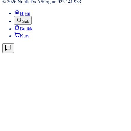
© 2026 NordicDx AS
Org.nr. 925 141 933
Hjem
Søk
Butikk
Kurv