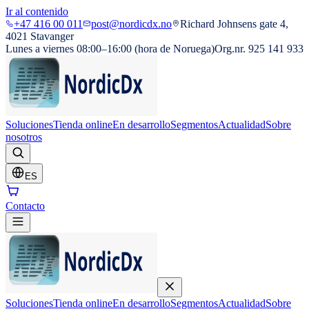
Ir al contenido
+47 416 00 011
post@nordicdx.no
Richard Johnsens gate 4,
4021 Stavanger
Lunes a viernes 08:00–16:00 (hora de Noruega)
Org.nr. 925 141 933
Soluciones
Tienda online
En desarrollo
Segmentos
Actualidad
Sobre
nosotros
ES
Contacto
Soluciones
Tienda online
En desarrollo
Segmentos
Actualidad
Sobre