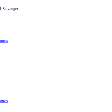
1 Stavanger
otros
otros