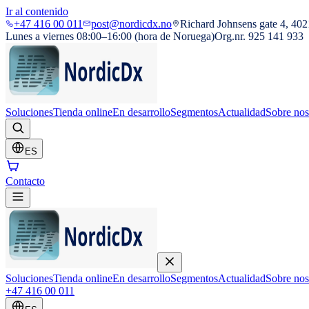
Ir al contenido
+47 416 00 011
post@nordicdx.no
Richard Johnsens gate 4, 402
Lunes a viernes 08:00–16:00 (hora de Noruega)
Org.nr. 925 141 933
Soluciones
Tienda online
En desarrollo
Segmentos
Actualidad
Sobre nos
ES
Contacto
Soluciones
Tienda online
En desarrollo
Segmentos
Actualidad
Sobre nos
+47 416 00 011