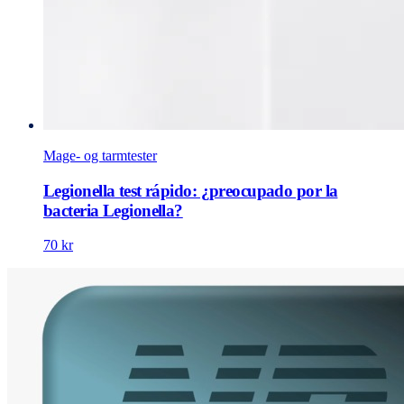
Mage- og tarmtester
Legionella test rápido: ¿preocupado por la
bacteria Legionella?
70 kr