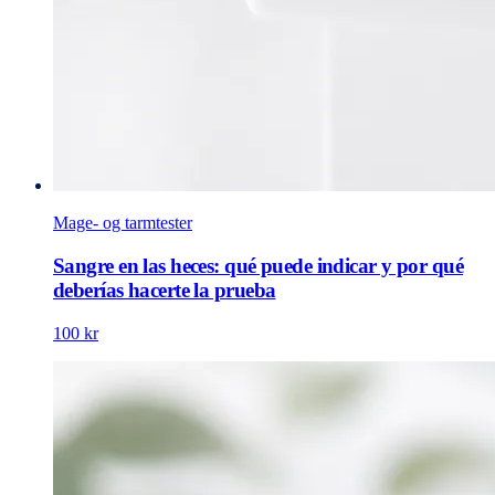
Mage- og tarmtester
Sangre en las heces: qué puede indicar y por qué
deberías hacerte la prueba
100 kr