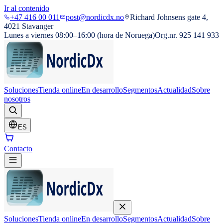
Ir al contenido
+47 416 00 011
post@nordicdx.no
Richard Johnsens gate 4,
4021 Stavanger
Lunes a viernes 08:00–16:00 (hora de Noruega)
Org.nr. 925 141 933
Soluciones
Tienda online
En desarrollo
Segmentos
Actualidad
Sobre
nosotros
ES
Contacto
Soluciones
Tienda online
En desarrollo
Segmentos
Actualidad
Sobre