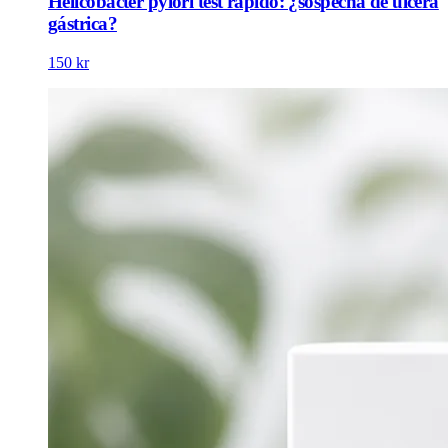
Helicobacter pylori test rápido: ¿sospecha de úlcera
gástrica?
150 kr