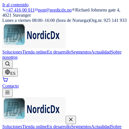
Ir al contenido
+47 416 00 011
post@nordicdx.no
Richard Johnsens gate 4,
4021 Stavanger
Lunes a viernes 08:00–16:00 (hora de Noruega)
Org.nr. 925 141 933
Soluciones
Tienda online
En desarrollo
Segmentos
Actualidad
Sobre
nosotros
ES
Contacto
Soluciones
Tienda online
En desarrollo
Segmentos
Actualidad
Sobre