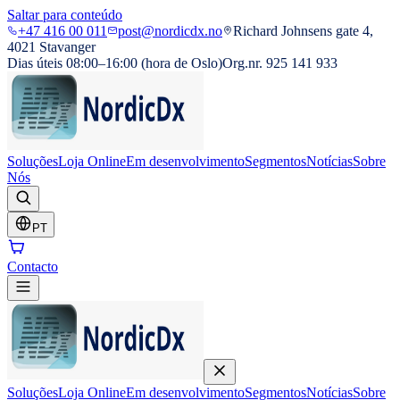
Saltar para conteúdo
+47 416 00 011
post@nordicdx.no
Richard Johnsens gate 4,
4021 Stavanger
Dias úteis 08:00–16:00 (hora de Oslo)
Org.nr. 925 141 933
Soluções
Loja Online
Em desenvolvimento
Segmentos
Notícias
Sobre
Nós
PT
Contacto
Soluções
Loja Online
Em desenvolvimento
Segmentos
Notícias
Sobre