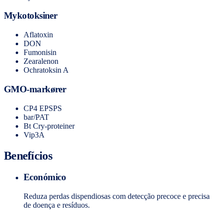
Mykotoksiner
Aflatoxin
DON
Fumonisin
Zearalenon
Ochratoksin A
GMO-markører
CP4 EPSPS
bar/PAT
Bt Cry-proteiner
Vip3A
Benefícios
Económico
Reduza perdas dispendiosas com detecção precoce e precisa
de doença e resíduos.