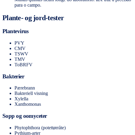
para o campo.
Plante- og jord-tester
Plantevirus
PVY
CMV
TSWV
TMV
ToBRFV
Bakterier
Pærebrann
Bakteriell visning
Xylella
Xanthomonas
Sopp og oomyceter
Phytophthora (potettørråte)
Pythium-arter