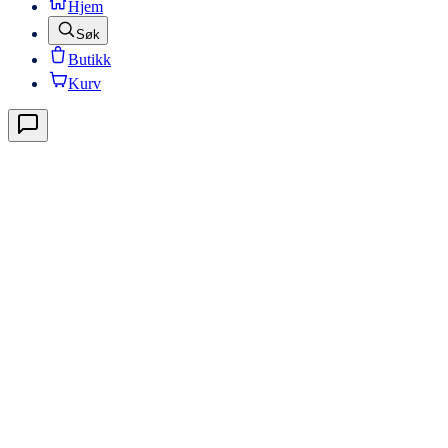
Hjem
Søk
Butikk
Kurv