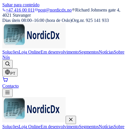
Saltar para conteúdo
+47 416 00 011
post@nordicdx.no
Richard Johnsens gate 4,
4021 Stavanger
Dias úteis 08:00–16:00 (hora de Oslo)
Org.nr. 925 141 933
Soluções
Loja Online
Em desenvolvimento
Segmentos
Notícias
Sobre
Nós
PT
Contacto
Soluções
Loja Online
Em desenvolvimento
Segmentos
Notícias
Sobre