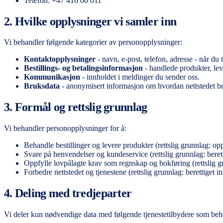
Telefon: +47 416 00 011
2. Hvilke opplysninger vi samler inn
Vi behandler følgende kategorier av personopplysninger:
Kontaktopplysninger
- navn, e-post, telefon, adresse - når du ta
Bestillings- og betalingsinformasjon
- handlede produkter, lev
Kommunikasjon
- innholdet i meldinger du sender oss.
Bruksdata
- anonymisert informasjon om hvordan nettstedet bruk
3. Formål og rettslig grunnlag
Vi behandler personopplysninger for å:
Behandle bestillinger og levere produkter (rettslig grunnlag: opp
Svare på henvendelser og kundeservice (rettslig grunnlag: berett
Oppfylle lovpålagte krav som regnskap og bokføring (rettslig grun
Forbedre nettstedet og tjenestene (rettslig grunnlag: berettiget i
4. Deling med tredjeparter
Vi deler kun nødvendige data med følgende tjenestetilbydere som beh