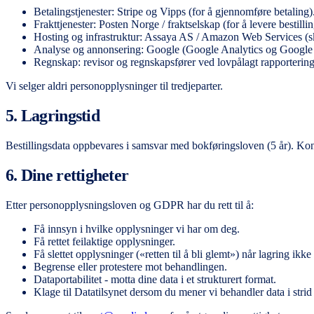
Betalingstjenester: Stripe og Vipps (for å gjennomføre betaling)
Frakttjenester: Posten Norge / fraktselskap (for å levere bestilli
Hosting og infrastruktur: Assaya AS / Amazon Web Services (s
Analyse og annonsering: Google (Google Analytics og Google A
Regnskap: revisor og regnskapsfører ved lovpålagt rapportering
Vi selger aldri personopplysninger til tredjeparter.
5. Lagringstid
Bestillingsdata oppbevares i samsvar med bokføringsloven (5 år). Kon
6. Dine rettigheter
Etter personopplysningsloven og GDPR har du rett til å:
Få innsyn i hvilke opplysninger vi har om deg.
Få rettet feilaktige opplysninger.
Få slettet opplysninger («retten til å bli glemt») når lagring ikk
Begrense eller protestere mot behandlingen.
Dataportabilitet - motta dine data i et strukturert format.
Klage til Datatilsynet dersom du mener vi behandler data i strid