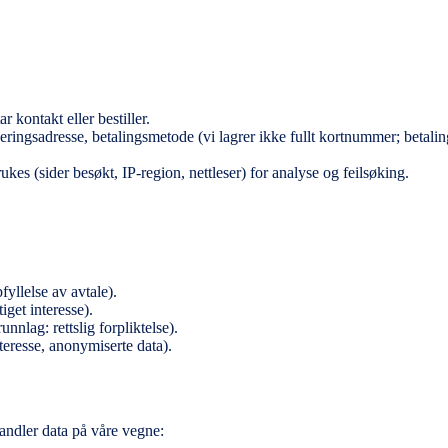
r kontakt eller bestiller.
eringsadresse, betalingsmetode (vi lagrer ikke fullt kortnummer; betalin
es (sider besøkt, IP-region, nettleser) for analyse og feilsøking.
fyllelse av avtale).
iget interesse).
nlag: rettslig forpliktelse).
nteresse, anonymiserte data).
andler data på våre vegne: