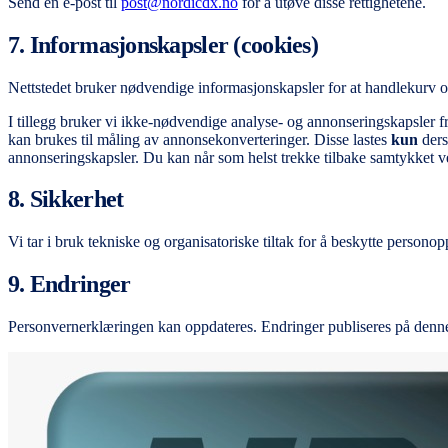
Send en e-post til
post@nordicdx.no
for å utøve disse rettighetene.
7. Informasjonskapsler (cookies)
Nettstedet bruker nødvendige informasjonskapsler for at handlekurv og
I tillegg bruker vi ikke-nødvendige analyse- og annonseringskapsle
kan brukes til måling av annonsekonverteringer. Disse lastes
kun
ders
annonseringskapsler. Du kan når som helst trekke tilbake samtykket ved 
8. Sikkerhet
Vi tar i bruk tekniske og organisatoriske tiltak for å beskytte personop
9. Endringer
Personvernerklæringen kan oppdateres. Endringer publiseres på denne 