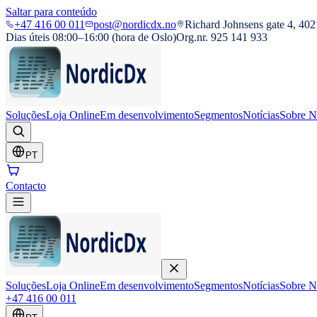
Saltar para conteúdo
+47 416 00 011
post@nordicdx.no
Richard Johnsens gate 4, 402
Dias úteis 08:00–16:00 (hora de Oslo)
Org.nr. 925 141 933
Soluções
Loja Online
Em desenvolvimento
Segmentos
Notícias
Sobre N
PT
Contacto
Soluções
Loja Online
Em desenvolvimento
Segmentos
Notícias
Sobre N
+47 416 00 011