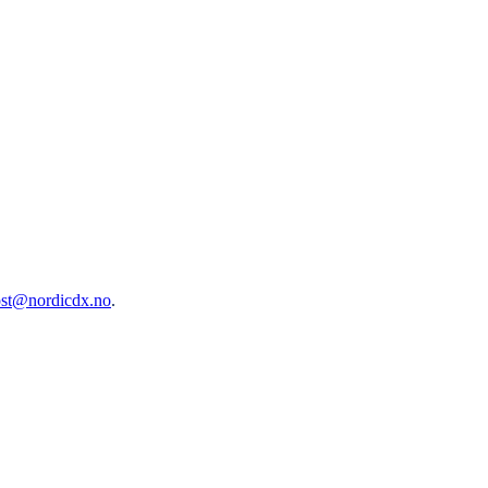
st@nordicdx.no
.