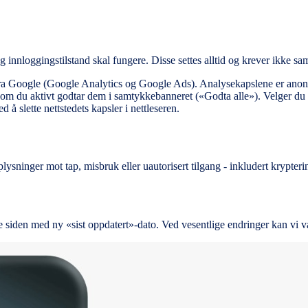
 innloggingstilstand skal fungere. Disse settes alltid og krever ikke sa
r fra Google (Google Analytics og Google Ads). Analysekapslene er ano
om du aktivt godtar dem i samtykkebanneret («Godta alle»). Velger du «B
å slette nettstedets kapsler i nettleseren.
plysninger mot tap, misbruk eller uautorisert tilgang - inkludert krypterin
siden med ny «sist oppdatert»-dato. Ved vesentlige endringer kan vi va