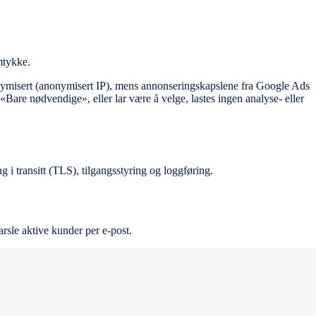
mtykke.
nymisert (anonymisert IP), mens annonseringskapslene fra Google Ads
are nødvendige», eller lar være å velge, lastes ingen analyse- eller
g i transitt (TLS), tilgangsstyring og loggføring.
rsle aktive kunder per e-post.