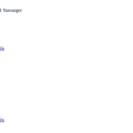
1 Stavanger
ós
ós