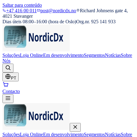
Saltar para conteúdo
+47 416 00 011
post@nordicdx.no
Richard Johnsens gate 4,
4021 Stavanger
Dias úteis 08:00–16:00 (hora de Oslo)
Org.nr. 925 141 933
Soluções
Loja Online
Em desenvolvimento
Segmentos
Notícias
Sobre
Nós
PT
Contacto
Soluções
Loja Online
Em desenvolvimento
Segmentos
Notícias
Sobre