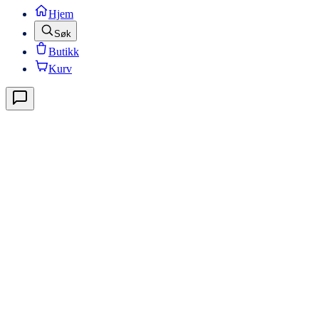
Hjem
Søk
Butikk
Kurv