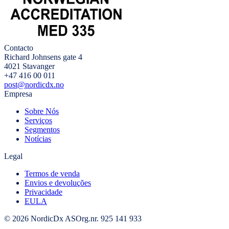
Contacto
Richard Johnsens gate 4
4021 Stavanger
+47 416 00 011
post@nordicdx.no
Empresa
Sobre Nós
Serviços
Segmentos
Notícias
Legal
Termos de venda
Envios e devoluções
Privacidade
EULA
© 2026 NordicDx AS
Org.nr. 925 141 933