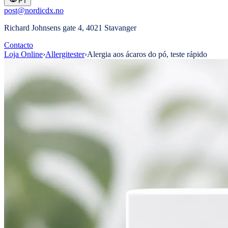
PT
post@nordicdx.no
Richard Johnsens gate 4, 4021 Stavanger
Contacto
Loja Online
›
Allergitester
›
Alergia aos ácaros do pó, teste rápido