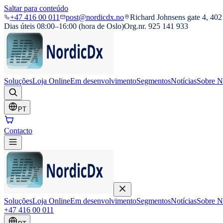
Saltar para conteúdo
+47 416 00 011
post@nordicdx.no
Richard Johnsens gate 4, 402
Dias úteis 08:00–16:00 (hora de Oslo)
Org.nr. 925 141 933
Soluções
Loja Online
Em desenvolvimento
Segmentos
Notícias
Sobre N
PT
Contacto
Soluções
Loja Online
Em desenvolvimento
Segmentos
Notícias
Sobre N
+47 416 00 011