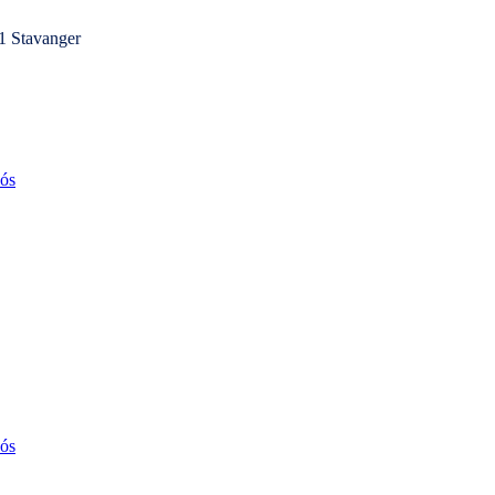
1 Stavanger
ós
ós