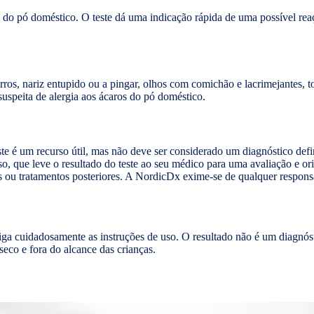
os do pó doméstico. O teste dá uma indicação rápida de uma possível rea
ros, nariz entupido ou a pingar, olhos com comichão e lacrimejantes, 
speita de alergia aos ácaros do pó doméstico.
este é um recurso útil, mas não deve ser considerado um diagnóstico de
 que leve o resultado do teste ao seu médico para uma avaliação e ori
es ou tratamentos posteriores. A NordicDx exime-se de qualquer respon
. Siga cuidadosamente as instruções de uso. O resultado não é um diagn
seco e fora do alcance das crianças.