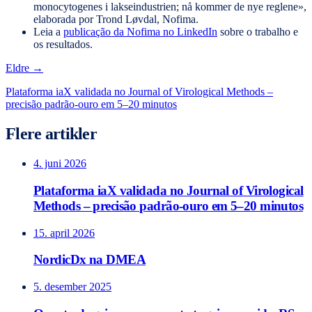
monocytogenes i lakseindustrien; nå kommer de nye reglene»,
elaborada por Trond Løvdal, Nofima.
Leia a
publicação da Nofima no LinkedIn
sobre o trabalho e
os resultados.
Eldre →
Plataforma iaX validada no Journal of Virological Methods –
precisão padrão-ouro em 5–20 minutos
Flere artikler
4. juni 2026
Plataforma iaX validada no Journal of Virological
Methods – precisão padrão-ouro em 5–20 minutos
15. april 2026
NordicDx na DMEA
5. desember 2025