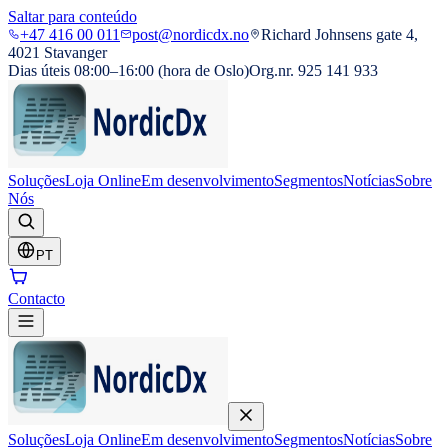
Saltar para conteúdo
+47 416 00 011
post@nordicdx.no
Richard Johnsens gate 4,
4021 Stavanger
Dias úteis 08:00–16:00 (hora de Oslo)
Org.nr. 925 141 933
Soluções
Loja Online
Em desenvolvimento
Segmentos
Notícias
Sobre
Nós
PT
Contacto
Soluções
Loja Online
Em desenvolvimento
Segmentos
Notícias
Sobre