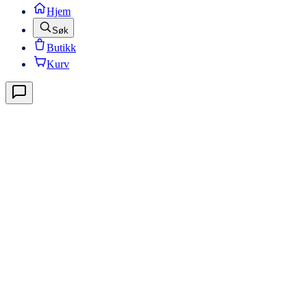
Hjem
Søk
Butikk
Kurv