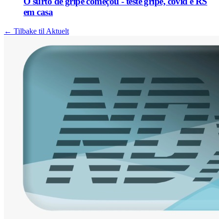
O surto de gripe começou - teste gripe, covid e RS
em casa
← Tilbake til Aktuelt