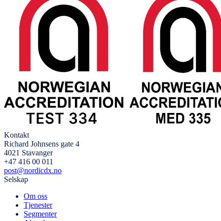
Kontakt
Richard Johnsens gate 4
4021 Stavanger
+47 416 00 011
post@nordicdx.no
Selskap
Om oss
Tjenester
Segmenter