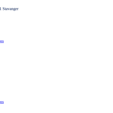
1 Stavanger
ss
ss