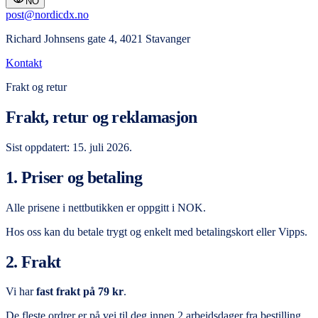
NO
post@nordicdx.no
Richard Johnsens gate 4, 4021 Stavanger
Kontakt
Frakt og retur
Frakt, retur og reklamasjon
Sist oppdatert: 15. juli 2026.
1. Priser og betaling
Alle prisene i nettbutikken er oppgitt i NOK.
Hos oss kan du betale trygt og enkelt med betalingskort eller Vipps.
2. Frakt
Vi har
fast frakt på 79 kr
.
De fleste ordrer er på vei til deg innen 2 arbeidsdager fra bestilling.