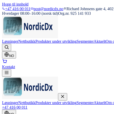
Hopp til innhold
+47 416 00 011
post@nordicdx.no
Richard Johnsens gate 4, 402
Hverdager 08:00–16:00 (norsk tid)
Org.nr. 925 141 933
Løsninger
Nettbutikk
Produkter under utvikling
Segmenter
Aktuelt
Om o
NO
Kontakt
Løsninger
Nettbutikk
Produkter under utvikling
Segmenter
Aktuelt
Om o
+47 416 00 011