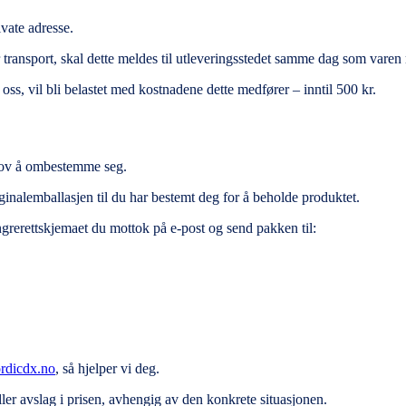
vate adresse.
transport, skal dette meldes til utleveringsstedet samme dag som varen 
s, vil bli belastet med kostnadene dette medfører – inntil 500 kr.
 lov å ombestemme seg.
iginalemballasjen til du har bestemt deg for å beholde produktet.
 angrerettskjemaet du mottok på e-post og send pakken til:
rdicdx.no
, så hjelper vi deg.
eller avslag i prisen, avhengig av den konkrete situasjonen.